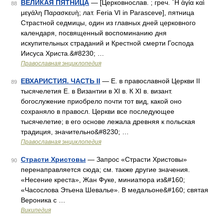
ВЕЛИКАЯ ПЯТНИЦА
— [Церковнослав. ; греч. ῾Η ἁγία καὶ
88
μεγάλη Παρασκευὴ; лат. Feria VI in Parasceve], пятница
Страстной седмицы, один из главных дней церковного
календаря, посвященный воспоминанию дня
искупительных страданий и Крестной смерти Господа
Иисуса Христа.&#8230; …
Православная энциклопедия
ЕВХАРИСТИЯ. ЧАСТЬ II
— Е. в православной Церкви II
89
тысячелетия Е. в Византии в XI в. К XI в. визант.
богослужение приобрело почти тот вид, какой оно
сохраняло в правосл. Церкви все последующее
тысячелетие; в его основе лежала древняя к польская
традиция, значительно&#8230; …
Православная энциклопедия
Страсти Христовы
— Запрос «Страсти Христовы»
90
перенаправляется сюда; см. также другие значения.
«Несение креста», Жан Фуке, миниатюра из&#160;
«Часослова Этьена Шевалье». В медальоне&#160; святая
Вероника с …
Википедия