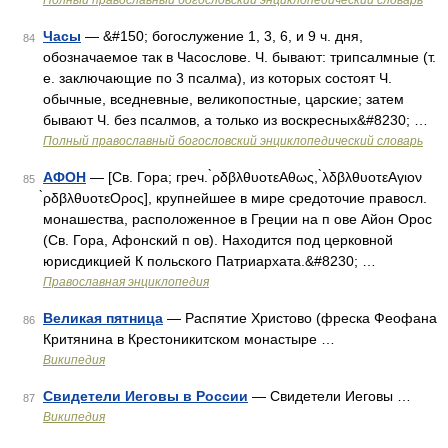
Полный православный богословский энциклопедический словарь
Часы
— &#150; богослужение 1, 3, 6, и 9 ч. дня,
84
обозначаемое так в Часослове. Ч. бывают: трипсалмные (т.
е. заключающие по 3 псалма), из которых состоят Ч.
обычные, вседневные, великопостные, царские; затем
бывают Ч. без псалмов, а только из воскресных&#8230; …
Полный православный богословский энциклопедический словарь
АФОН
— [Св. Гора; греч. ̀ρδβλθυοτεΑθως, ̀λδβλθυοτεΑγιον
85
̀ρδβλθυοτεΟρος], крупнейшее в мире средоточие правосл.
монашества, расположенное в Греции на п ове Айон Орос
(Св. Гора, Афонский п ов). Находится под церковной
юрисдикцией К польского Патриархата.&#8230; …
Православная энциклопедия
Великая пятница
— Распятие Христово (фреска Феофана
86
Критянина в Крестоникитском монастыре …
Википедия
Свидетели Иеговы в России
— Свидетели Иеговы …
87
Википедия